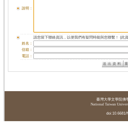
說明：
請您留下聯絡資訊，以便我們有疑問時能與您聯繫！ (此
姓名：
信箱：
電話：
臺灣大學
文學院佛
National Taiwan Universi
doi:10.6681