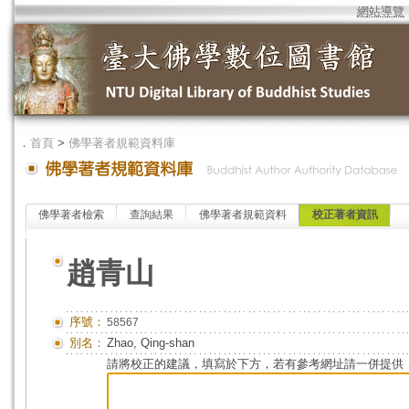
網站導覽
．
首頁
>
佛學著者規範資料庫
佛學著者檢索
查詢結果
佛學著者規範資料
校正著者資訊
趙青山
序號：
58567
別名：
Zhao, Qing-shan
請將校正的建議，填寫於下方，若有參考網址請一併提供