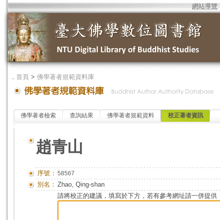
網站導覽
．
首頁
>
佛學著者規範資料庫
佛學著者檢索
查詢結果
佛學著者規範資料
校正著者資訊
趙青山
序號：
58567
別名：
Zhao, Qing-shan
請將校正的建議，填寫於下方，若有參考網址請一併提供