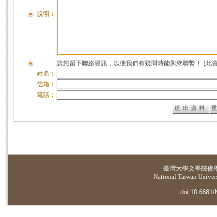
說明：
請您留下聯絡資訊，以便我們有疑問時能與您聯繫！ (此
姓名：
信箱：
電話：
臺灣大學
文學院佛
National Taiwan Universi
doi:10.6681