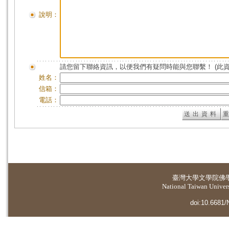
說明：
請您留下聯絡資訊，以便我們有疑問時能與您聯繫！ (此
姓名：
信箱：
電話：
臺灣大學
文學院佛
National Taiwan Universi
doi:10.6681