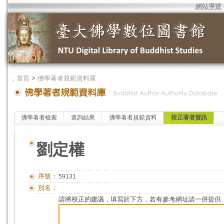
網站導覽
．
首頁
>
佛學著者規範資料庫
佛學著者檢索
查詢結果
佛學著者規範資料
校正著者資訊
劉定權
序號：
59131
別名：
請將校正的建議，填寫於下方，若有參考網址請一併提供