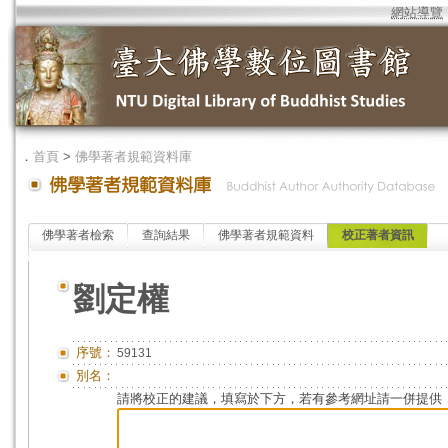
網站導覽
．
首頁
>
佛學著者規範資料庫
佛學著者檢索
查詢結果
佛學著者規範資料
校正著者資訊
劉定權
序號：
59131
別名：
請將校正的建議，填寫於下方，若有參考網址請一併提供