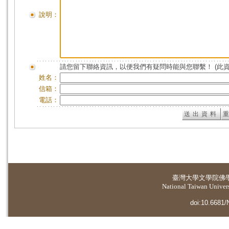
說明：
請您留下聯絡資訊，以便我們有疑問時能與您聯繫！ (此
姓名：
信箱：
電話：
臺灣大學
文學院佛
National Taiwan Universi
doi:10.6681