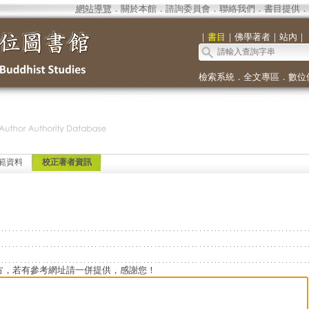
網站導覽
．
關於本館
．
諮詢委員會
．
聯絡我們
．
書目提供
．
｜
書目
｜
佛學著者
｜
站內
｜
檢索系統
．
全文專區
．
數位
範資料
校正著者資訊
方，若有參考網址請一併提供，感謝您！