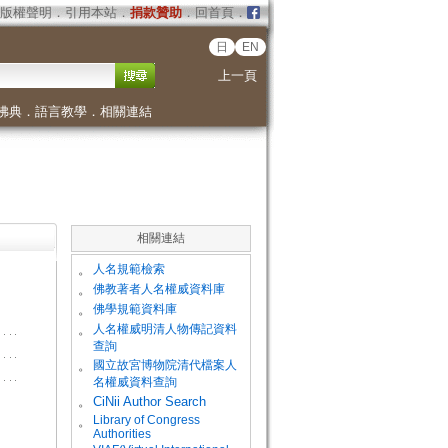
版權聲明
．
引用本站
．
捐款贊助
．
回首頁
．
日
EN
上一頁
佛典
．
語言教學
．
相關連結
相關連結
。
人名規範檢索
。
佛教著者人名權威資料庫
。
佛學規範資料庫
。
人名權威明清人物傳記資料
查詢
。
國立故宮博物院清代檔案人
名權威資料查詢
。
CiNii Author Search
Library of Congress
。
Authorities