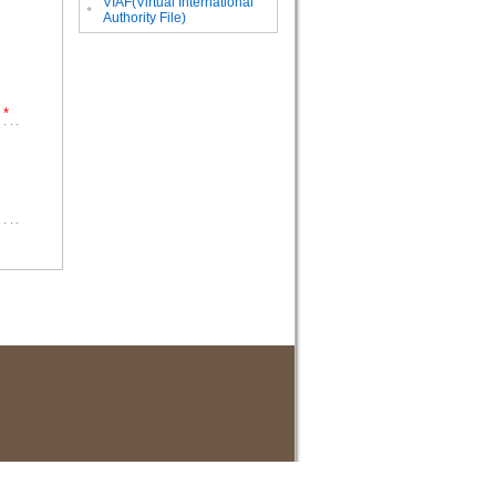
VIAF(Virtual International
。
Authority File)
*