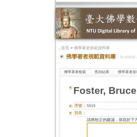
．
首頁
>
佛學著者規範資料庫
佛學著者檢索
查詢結果
佛學著者規
Foster, Bruce
序號：
5919
別名：
請將校正的建議，填寫於下