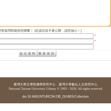
有疑問時能與您聯繫！ (此資訊並不會公開，請您放心！)
*
*
臺灣大學
文學院佛學研究中心
．
臺灣大學數位人文研究中心
National Taiwan University Library © 1995 - 2026. All rights reserved
doi:10.6681/NTURCDH.DB_DLMBS/Collection