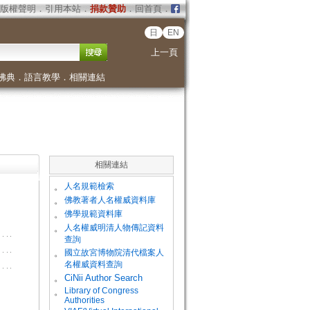
版權聲明
．
引用本站
．
捐款贊助
．
回首頁
．
日
EN
上一頁
佛典
．
語言教學
．
相關連結
相關連結
。
人名規範檢索
。
佛教著者人名權威資料庫
。
佛學規範資料庫
。
人名權威明清人物傳記資料
查詢
。
國立故宮博物院清代檔案人
名權威資料查詢
。
CiNii Author Search
Library of Congress
。
Authorities