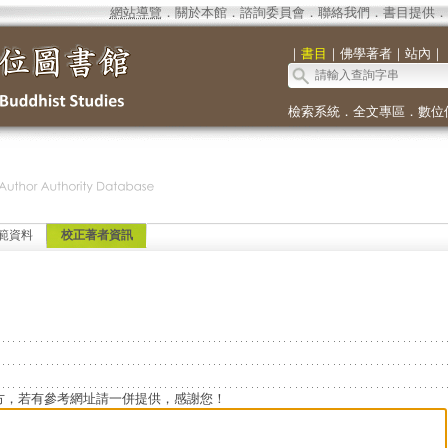
網站導覽
．
關於本館
．
諮詢委員會
．
聯絡我們
．
書目提供
．
｜
書目
｜
佛學著者
｜
站內
｜
檢索系統
．
全文專區
．
數位
範資料
校正著者資訊
方，若有參考網址請一併提供，感謝您！