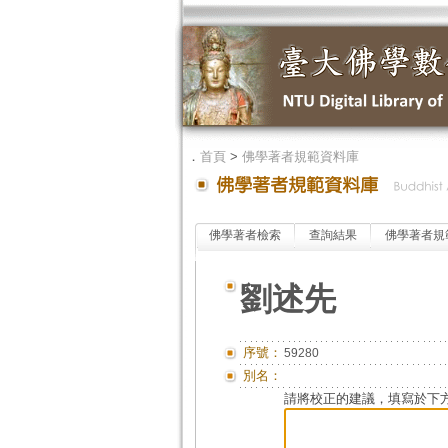
．
首頁
>
佛學著者規範資料庫
佛學著者檢索
查詢結果
佛學著者規
劉述先
序號：
59280
別名：
請將校正的建議，填寫於下