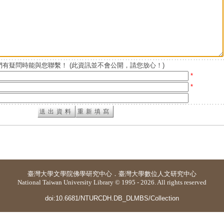
有疑問時能與您聯繫！ (此資訊並不會公開，請您放心！)
*
*
臺灣大學
文學院佛學研究中心
．
臺灣大學數位人文研究中心
National Taiwan University Library © 1995 - 2026. All rights reserved
doi:10.6681/NTURCDH.DB_DLMBS/Collection