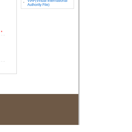
VIAF(Virtual International
。
Authority File)
*