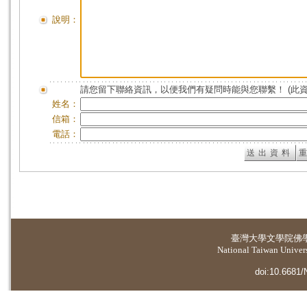
說明：
請您留下聯絡資訊，以便我們有疑問時能與您聯繫！ (此
姓名：
信箱：
電話：
臺灣大學
文學院佛
National Taiwan Universi
doi:10.6681