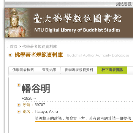
網站導覽
．
首頁
>
佛學著者規範資料庫
佛學著者檢索
查詢結果
佛學著者規範資料
校正著者資訊
幡谷明
+1928 ~
序號：
59707
別名：
Hataya, Akira
請將校正的建議，填寫於下方，若有參考網址請一併提供