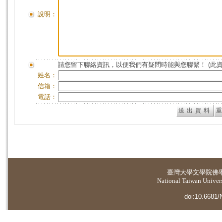
說明：
請您留下聯絡資訊，以便我們有疑問時能與您聯繫！ (此
姓名：
信箱：
電話：
臺灣大學
文學院佛
National Taiwan Universi
doi:10.6681