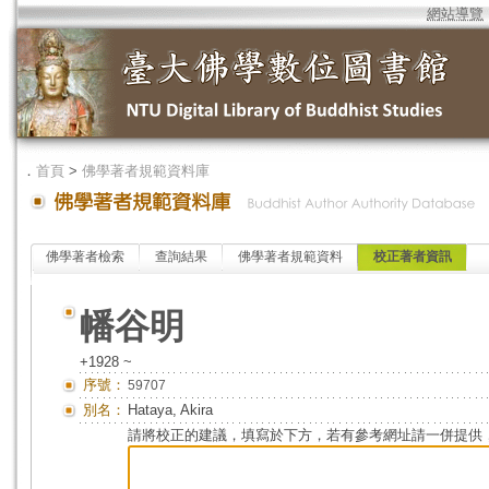
網站導覽
．
首頁
>
佛學著者規範資料庫
佛學著者檢索
查詢結果
佛學著者規範資料
校正著者資訊
幡谷明
+1928 ~
序號：
59707
別名：
Hataya, Akira
請將校正的建議，填寫於下方，若有參考網址請一併提供