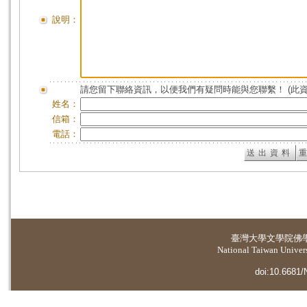
說明：
請您留下聯絡資訊，以便我們有疑問時能與您聯繫！ (此
姓名：
信箱：
電話：
臺灣大學
文學院佛
National Taiwan Universi
doi:10.6681