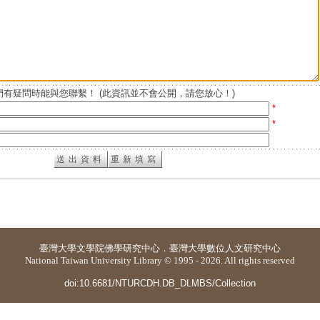
有疑問時能與您聯繫！ (此資訊並不會公開，請您放心！)
*
*
臺灣大學
文學院佛學研究中心
．
臺灣大學數位人文研究中心
National Taiwan University Library © 1995 - 2026. All rights reserved
doi:10.6681/NTURCDH.DB_DLMBS/Collection