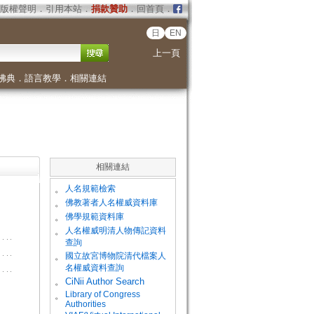
版權聲明
．
引用本站
．
捐款贊助
．
回首頁
．
日
EN
上一頁
佛典
．
語言教學
．
相關連結
相關連結
。
人名規範檢索
。
佛教著者人名權威資料庫
。
佛學規範資料庫
。
人名權威明清人物傳記資料
查詢
。
國立故宮博物院清代檔案人
名權威資料查詢
。
CiNii Author Search
Library of Congress
。
Authorities