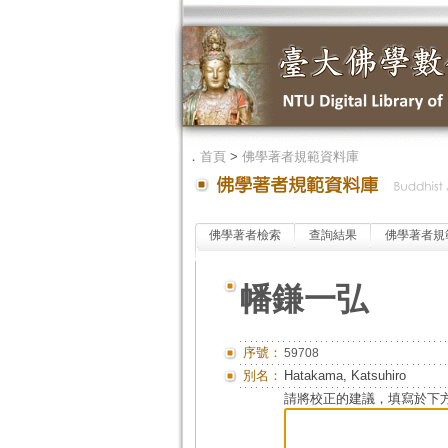
．
首頁
>
佛學著者規範資料庫
佛學著者檢索
查詢結果
佛學著者規
幡鎌一弘
序號：
59708
別名：
Hatakama, Katsuhiro
請將校正的建議，填寫於下