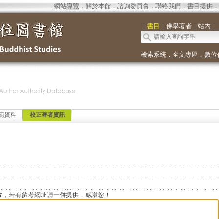
網站導覽
．
關於本館
．
諮詢委員會
．
聯絡我們
．
書目提供
．
｜
書目
｜
佛學著者
｜
站內
｜
檢索系統
．
全文專區
．
數位
範資料
校正著者資訊
方，若有參考網址請一併提供，感謝您！