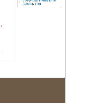
VIAF(Virtual International
。
Authority File)
*