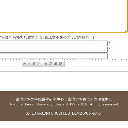
有疑問時能與您聯繫！ (此資訊並不會公開，請您放心！)
*
*
臺灣大學
文學院佛學研究中心
．
臺灣大學數位人文研究中心
National Taiwan University Library © 1995 - 2026. All rights reserved
doi:10.6681/NTURCDH.DB_DLMBS/Collection