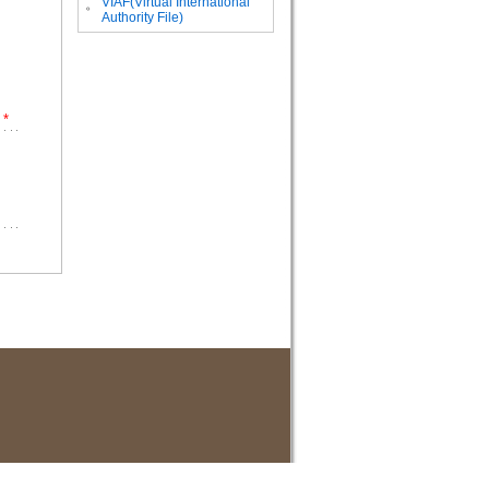
VIAF(Virtual International
。
Authority File)
*