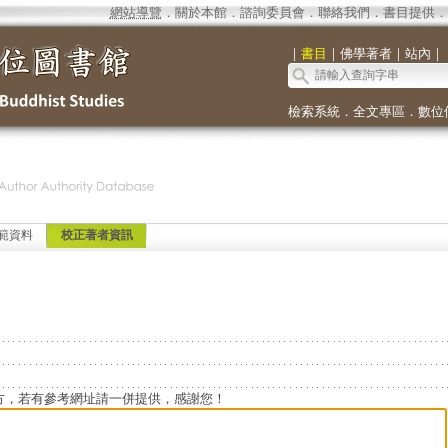
網站導覽
．
關於本館
．
諮詢委員會
．
聯絡我們
．
書目提供
．
｜
書目
｜
佛學著者
｜
站內
｜
檢索系統
．
全文專區
．
數位
範資料
校正著者資訊
方，若有參考網址請一併提供，感謝您！