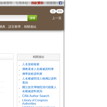
版權聲明
．
引用本站
．
捐款贊助
．
回首頁
．
日
EN
上一頁
佛典
．
語言教學
．
相關連結
相關連結
。
人名規範檢索
。
佛教著者人名權威資料庫
。
佛學規範資料庫
。
人名權威明清人物傳記資料
查詢
。
國立故宮博物院清代檔案人
名權威資料查詢
。
CiNii Author Search
Library of Congress
。
Authorities