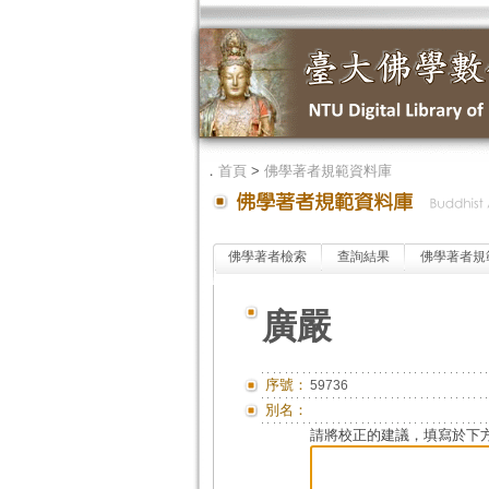
．
首頁
>
佛學著者規範資料庫
佛學著者檢索
查詢結果
佛學著者規
廣嚴
序號：
59736
別名：
請將校正的建議，填寫於下