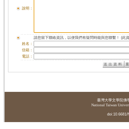
說明：
請您留下聯絡資訊，以便我們有疑問時能與您聯繫！ (此
姓名：
信箱：
電話：
臺灣大學
文學院佛
National Taiwan Universi
doi:10.6681