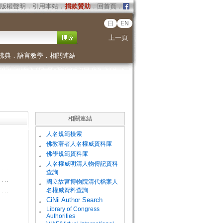
版權聲明
．
引用本站
．
捐款贊助
．
回首頁
．
日
EN
上一頁
佛典
．
語言教學
．
相關連結
相關連結
。
人名規範檢索
。
佛教著者人名權威資料庫
。
佛學規範資料庫
。
人名權威明清人物傳記資料
查詢
。
國立故宮博物院清代檔案人
名權威資料查詢
。
CiNii Author Search
Library of Congress
。
Authorities