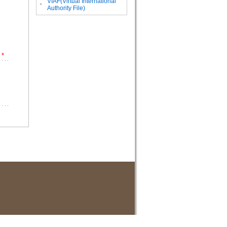
VIAF(Virtual International
。
Authority File)
*