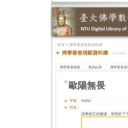
．
首頁
>
佛學著者規範資料庫
佛學著者檢索
查詢結果
佛學著者規
歐陽無畏
序號：
59960
別名：
請將校正的建議，填寫於下