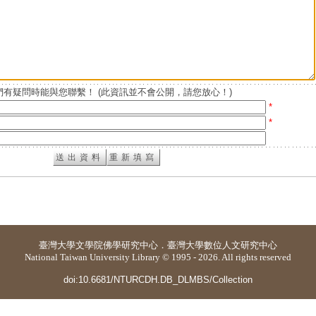
有疑問時能與您聯繫！ (此資訊並不會公開，請您放心！)
*
*
臺灣大學
文學院佛學研究中心
．
臺灣大學數位人文研究中心
National Taiwan University Library © 1995 - 2026. All rights reserved
doi:10.6681/NTURCDH.DB_DLMBS/Collection