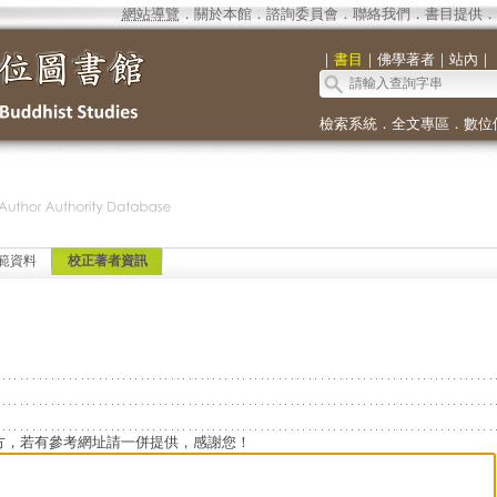
網站導覽
．
關於本館
．
諮詢委員會
．
聯絡我們
．
書目提供
．
｜
書目
｜
佛學著者
｜
站內
｜
檢索系統
．
全文專區
．
數位
範資料
校正著者資訊
方，若有參考網址請一併提供，感謝您！