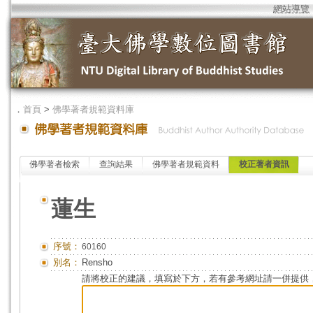
網站導覽
．
首頁
>
佛學著者規範資料庫
佛學著者檢索
查詢結果
佛學著者規範資料
校正著者資訊
蓮生
序號：
60160
別名：
Rensho
請將校正的建議，填寫於下方，若有參考網址請一併提供