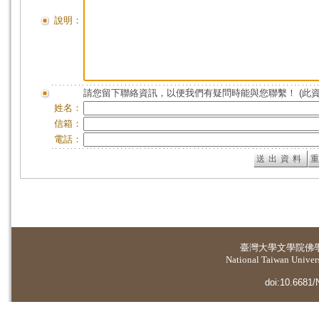
說明：
請您留下聯絡資訊，以便我們有疑問時能與您聯繫！ (此
姓名：
信箱：
電話：
臺灣大學
文學院佛
National Taiwan Universi
doi:10.6681