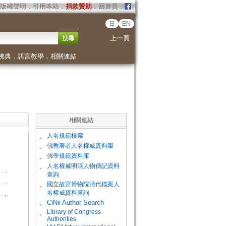
版權聲明
．
引用本站
．
捐款贊助
．
回首頁
．
日
EN
上一頁
佛典
．
語言教學
．
相關連結
相關連結
。
人名規範檢索
。
佛教著者人名權威資料庫
。
佛學規範資料庫
。
人名權威明清人物傳記資料
查詢
。
國立故宮博物院清代檔案人
名權威資料查詢
。
CiNii Author Search
Library of Congress
。
Authorities