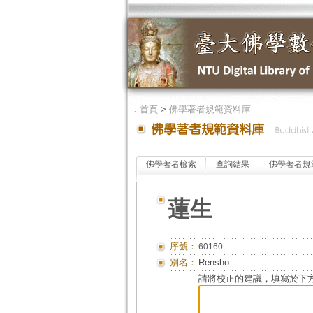
．
首頁
>
佛學著者規範資料庫
佛學著者檢索
查詢結果
佛學著者規
蓮生
序號：
60160
別名：
Rensho
請將校正的建議，填寫於下