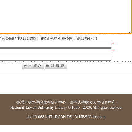
有疑問時能與您聯繫！ (此資訊並不會公開，請您放心！)
*
*
臺灣大學
文學院佛學研究中心
．
臺灣大學數位人文研究中心
National Taiwan University Library © 1995 - 2026. All rights reserved
doi:10.6681/NTURCDH.DB_DLMBS/Collection