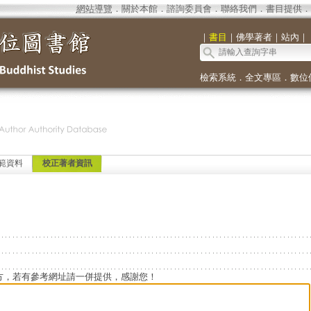
網站導覽
．
關於本館
．
諮詢委員會
．
聯絡我們
．
書目提供
．
｜
書目
｜
佛學著者
｜
站內
｜
檢索系統
．
全文專區
．
數位
範資料
校正著者資訊
方，若有參考網址請一併提供，感謝您！