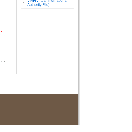
VIAF(Virtual International
。
Authority File)
*