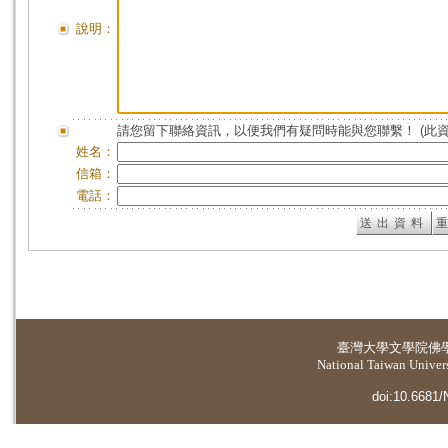
說明：
請您留下聯絡資訊，以便我們有疑問時能與您聯繫！ (此
姓名：
信箱：
電話：
臺灣大學
文學院佛
National Taiwan Universi
doi:10.6681