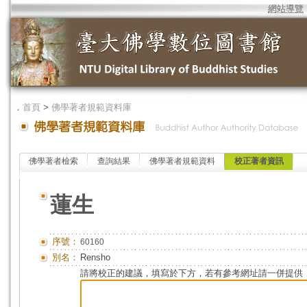
網站導覽
．
首頁
>
佛學著者規範資料庫
佛學著者檢索
查詢結果
佛學著者規範資料
校正著者資訊
蓮生
序號：
60160
別名：
Rensho
請將校正的建議，填寫於下方，若有參考網址請一併提供