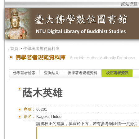
網站導覽
．
首頁
>
佛學著者規範資料庫
佛學著者檢索
查詢結果
佛學著者規範資料
校正著者資訊
蔭木英雄
序號：
60201
別名：
Kageki, Hideo
請將校正的建議，填寫於下方，若有參考網址請一併提供