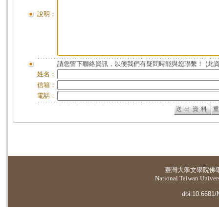
說明：
請您留下聯絡資訊，以便我們有疑問時能與您聯繫！ (此
姓名：
信箱：
電話：
臺灣大學
文學院佛
National Taiwan Universi
doi:10.6681