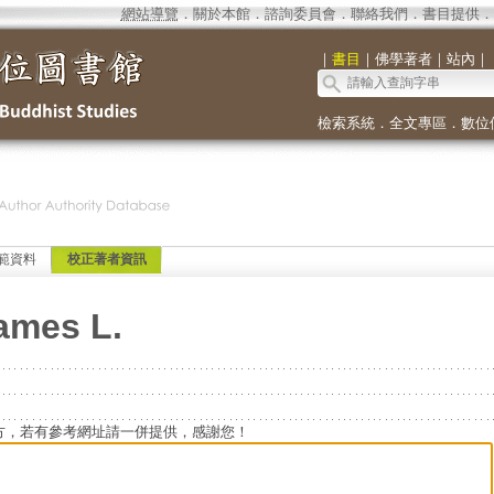
網站導覽
．
關於本館
．
諮詢委員會
．
聯絡我們
．
書目提供
．
｜
書目
｜
佛學著者
｜
站內
｜
檢索系統
．
全文專區
．
數位
範資料
校正著者資訊
ames L.
方，若有參考網址請一併提供，感謝您！