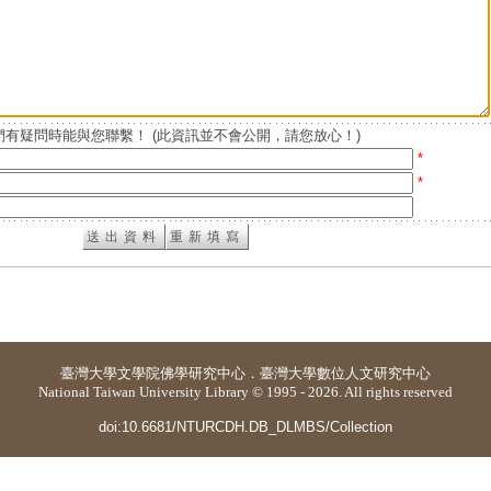
有疑問時能與您聯繫！ (此資訊並不會公開，請您放心！)
*
*
臺灣大學
文學院佛學研究中心
．
臺灣大學數位人文研究中心
National Taiwan University Library © 1995 - 2026. All rights reserved
doi:10.6681/NTURCDH.DB_DLMBS/Collection