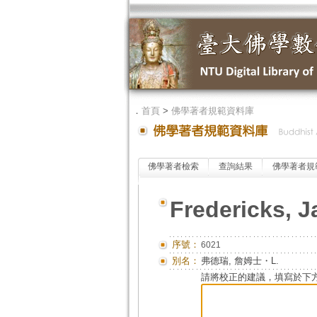
．
首頁
>
佛學著者規範資料庫
佛學著者檢索
查詢結果
佛學著者規
Fredericks, J
序號：
6021
別名：
弗德瑞, 詹姆士・L.
請將校正的建議，填寫於下