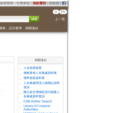
版權聲明
．
引用本站
．
捐款贊助
．
回首頁
．
日
EN
上一頁
佛典
．
語言教學
．
相關連結
相關連結
。
人名規範檢索
。
佛教著者人名權威資料庫
。
佛學規範資料庫
。
人名權威明清人物傳記資料
查詢
。
國立故宮博物院清代檔案人
名權威資料查詢
。
CiNii Author Search
Library of Congress
。
Authorities