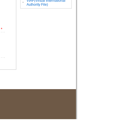
VIAF(Virtual International
。
Authority File)
*