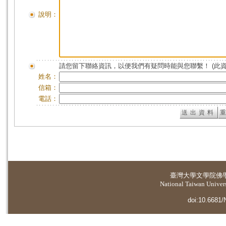
說明：
請您留下聯絡資訊，以便我們有疑問時能與您聯繫！ (此
姓名：
信箱：
電話：
臺灣大學
文學院佛
National Taiwan Universi
doi:10.6681