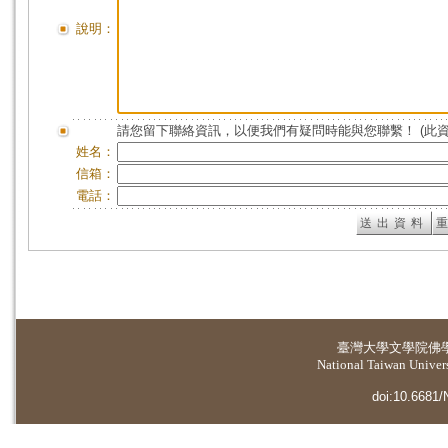
說明：
請您留下聯絡資訊，以便我們有疑問時能與您聯繫！ (此
姓名：
信箱：
電話：
臺灣大學
文學院佛
National Taiwan Universi
doi:10.6681