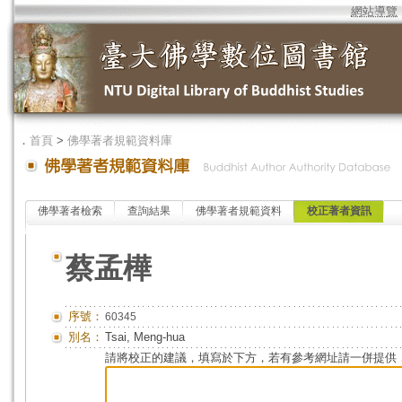
網站導覽
．
首頁
>
佛學著者規範資料庫
佛學著者檢索
查詢結果
佛學著者規範資料
校正著者資訊
蔡孟樺
序號：
60345
別名：
Tsai, Meng-hua
請將校正的建議，填寫於下方，若有參考網址請一併提供