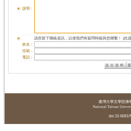
說明：
請您留下聯絡資訊，以便我們有疑問時能與您聯繫！ (此
姓名：
信箱：
電話：
臺灣大學
文學院佛
National Taiwan Universi
doi:10.6681