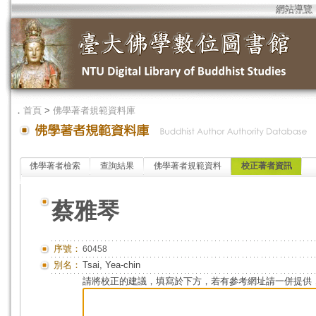
網站導覽
．
首頁
>
佛學著者規範資料庫
佛學著者檢索
查詢結果
佛學著者規範資料
校正著者資訊
蔡雅琴
序號：
60458
別名：
Tsai, Yea-chin
請將校正的建議，填寫於下方，若有參考網址請一併提供