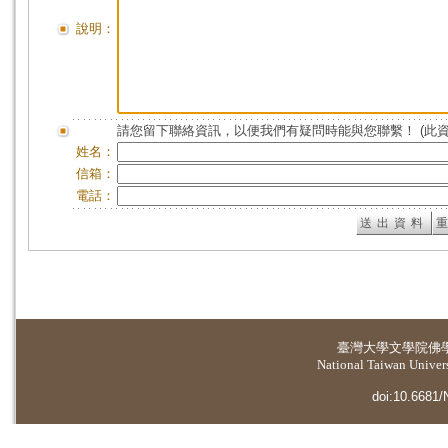
說明：
請您留下聯絡資訊，以便我們有疑問時能與您聯繫！ (此
姓名：
信箱：
電話：
臺灣大學
文學院佛
National Taiwan Universi
doi:10.6681