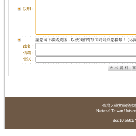
說明：
請您留下聯絡資訊，以便我們有疑問時能與您聯繫！ (此
姓名：
信箱：
電話：
臺灣大學
文學院佛
National Taiwan Universi
doi:10.6681