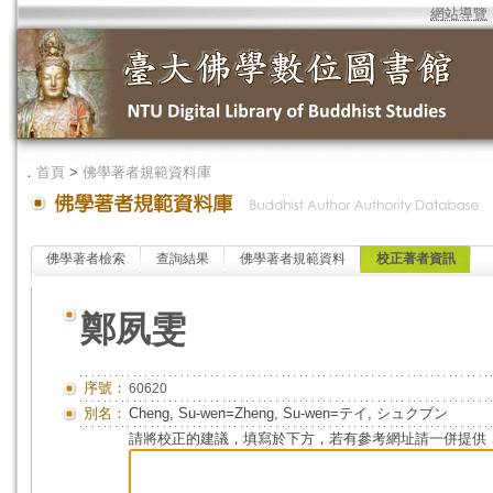
網站導覽
．
首頁
>
佛學著者規範資料庫
佛學著者檢索
查詢結果
佛學著者規範資料
校正著者資訊
鄭夙雯
序號：
60620
別名：
Cheng, Su-wen=Zheng, Su-wen=テイ, シュクブン
請將校正的建議，填寫於下方，若有參考網址請一併提供