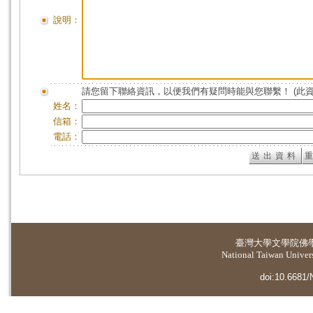
說明：
請您留下聯絡資訊，以便我們有疑問時能與您聯繫！ (此
姓名：
信箱：
電話：
臺灣大學
文學院佛
National Taiwan Universi
doi:10.6681