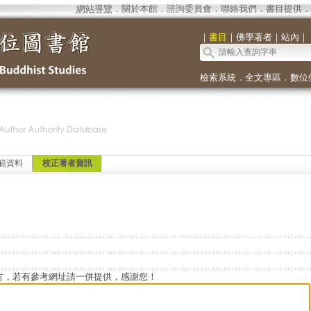
網站導覽
．
關於本館
．
諮詢委員會
．
聯絡我們
．
書目提供
．
｜
書目
｜
佛學著者
｜
站內
｜
檢索系統
．
全文專區
．
數位
範資料
校正著者資訊
方，若有參考網址請一併提供，感謝您！