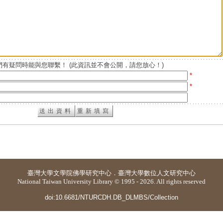
有疑問時能與您聯繫！ (此資訊並不會公開，請您放心！)
*
*
臺灣大學
文學院佛學研究中心
．
臺灣大學數位人文研究中心
National Taiwan University Library © 1995 - 2026. All rights reserved
doi:10.6681/NTURCDH.DB_DLMBS/Collection