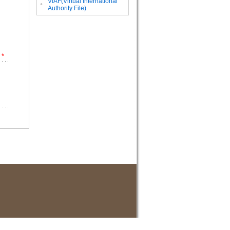
VIAF(Virtual International
。
Authority File)
*