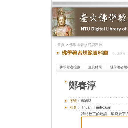
．
首頁
>
佛學著者規範資料庫
佛學著者檢索
查詢結果
佛學著者規
鄭春淳
序號：
60683
別名：
Thuan, Trinh-xuan
請將校正的建議，填寫於下