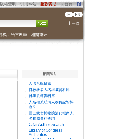
版權聲明
．
引用本站
．
捐款贊助
．
回首頁
．
日
EN
上一頁
佛典
．
語言教學
．
相關連結
相關連結
。
人名規範檢索
。
佛教著者人名權威資料庫
。
佛學規範資料庫
。
人名權威明清人物傳記資料
查詢
。
國立故宮博物院清代檔案人
名權威資料查詢
。
CiNii Author Search
Library of Congress
。
Authorities