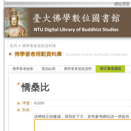
網站導覽
．
首頁
>
佛學著者規範資料庫
佛學著者檢索
查詢結果
佛學著者規範資料
校正著者資訊
憍桑比
序號：
61050
別名：
請將校正的建議，填寫於下方，若有參考網址請一併提供