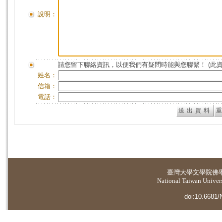
說明：
請您留下聯絡資訊，以便我們有疑問時能與您聯繫！ (此
姓名：
信箱：
電話：
臺灣大學
文學院佛
National Taiwan Universi
doi:10.6681