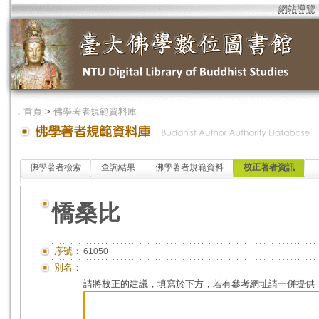
網站導覽
．
首頁
>
佛學著者規範資料庫
佛學著者檢索
查詢結果
佛學著者規範資料
校正著者資訊
憍桑比
序號：
61050
別名：
請將校正的建議，填寫於下方，若有參考網址請一併提供