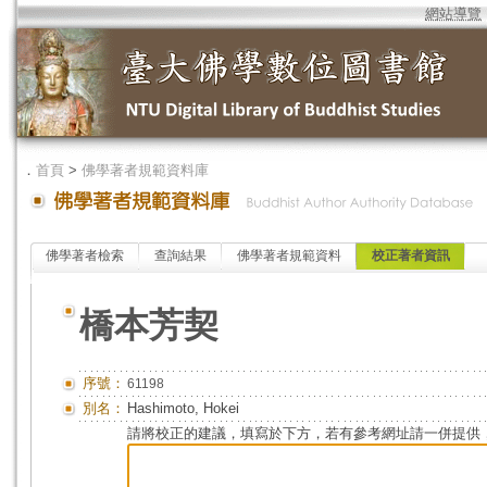
網站導覽
．
首頁
>
佛學著者規範資料庫
佛學著者檢索
查詢結果
佛學著者規範資料
校正著者資訊
橋本芳契
序號：
61198
別名：
Hashimoto, Hokei
請將校正的建議，填寫於下方，若有參考網址請一併提供