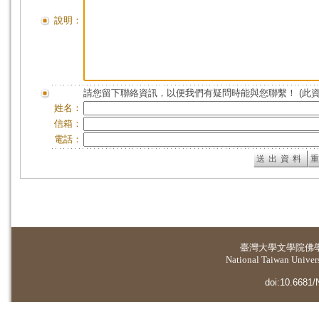
說明：
請您留下聯絡資訊，以便我們有疑問時能與您聯繫！ (此
姓名：
信箱：
電話：
臺灣大學
文學院佛
National Taiwan Universi
doi:10.6681