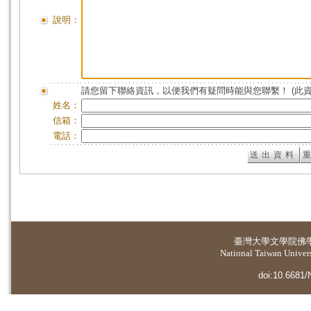
說明：
請您留下聯絡資訊，以便我們有疑問時能與您聯繫！ (此
姓名：
信箱：
電話：
臺灣大學
文學院佛
National Taiwan Universi
doi:10.6681