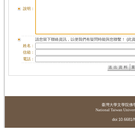
說明：
請您留下聯絡資訊，以便我們有疑問時能與您聯繫！ (此
姓名：
信箱：
電話：
臺灣大學
文學院佛
National Taiwan Universi
doi:10.6681