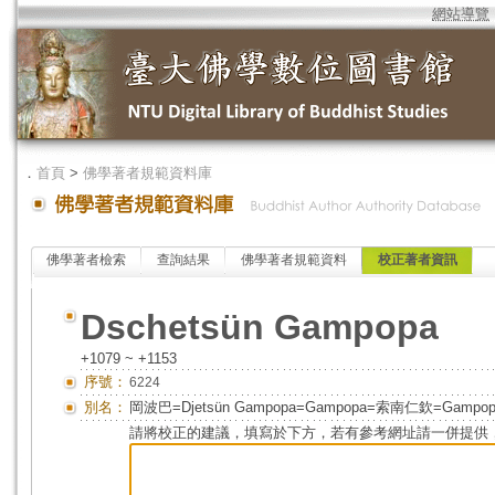
網站導覽
．
首頁
>
佛學著者規範資料庫
佛學著者檢索
查詢結果
佛學著者規範資料
校正著者資訊
Dschetsün Gampopa
+1079 ~ +1153
序號：
6224
別名：
岡波巴=Djetsün Gampopa=Gampopa=索南仁欽=Gampopa 
請將校正的建議，填寫於下方，若有參考網址請一併提供