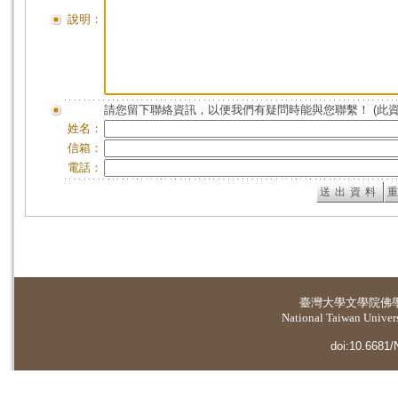
說明：
請您留下聯絡資訊，以便我們有疑問時能與您聯繫！ (此
姓名：
信箱：
電話：
臺灣大學
文學院佛
National Taiwan Universi
doi:10.6681