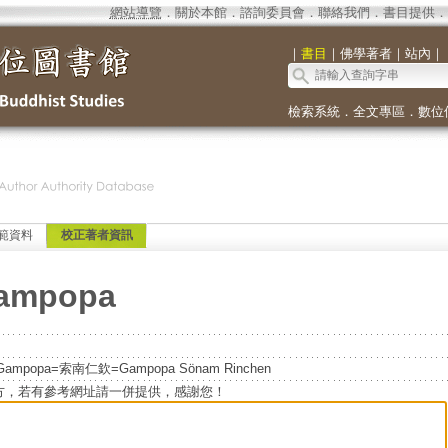
網站導覽
．
關於本館
．
諮詢委員會
．
聯絡我們
．
書目提供
．
｜
書目
｜
佛學著者
｜
站內
｜
檢索系統
．
全文專區
．
數位
範資料
校正著者資訊
Gampopa
Gampopa=索南仁欽=Gampopa Sönam Rinchen
方，若有參考網址請一併提供，感謝您！