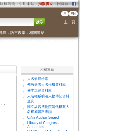
版權聲明
．
引用本站
．
捐款贊助
．
回首頁
．
日
EN
上一頁
佛典
．
語言教學
．
相關連結
相關連結
。
人名規範檢索
。
佛教著者人名權威資料庫
。
佛學規範資料庫
。
人名權威明清人物傳記資料
查詢
。
國立故宮博物院清代檔案人
名權威資料查詢
。
CiNii Author Search
Library of Congress
。
Authorities