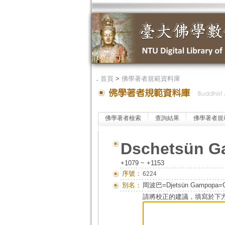
．
首頁
>
佛學著者規範資料庫
佛學著者檢索
查詢結果
佛學著者規
Dschetsün 
+1079 ~ +1153
序號：
6224
別名：
岡波巴=Djetsün Gampopa=
請將校正的建議，填寫於下