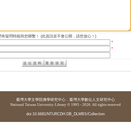
有疑問時能與您聯繫！ (此資訊並不會公開，請您放心！)
*
*
臺灣大學
文學院佛學研究中心
．
臺灣大學數位人文研究中心
National Taiwan University Library © 1995 - 2026. All rights reserved
doi:10.6681/NTURCDH.DB_DLMBS/Collection