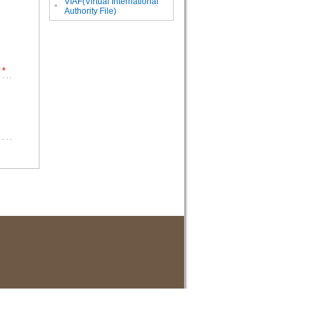
VIAF(Virtual International
。
Authority File)
*