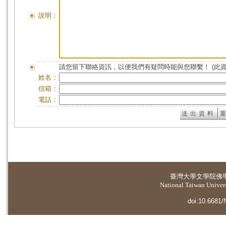
說明：
請您留下聯絡資訊，以便我們有疑問時能與您聯繫！ (此
姓名：
信箱：
電話：
臺灣大學
文學院佛
National Taiwan Universi
doi:10.6681