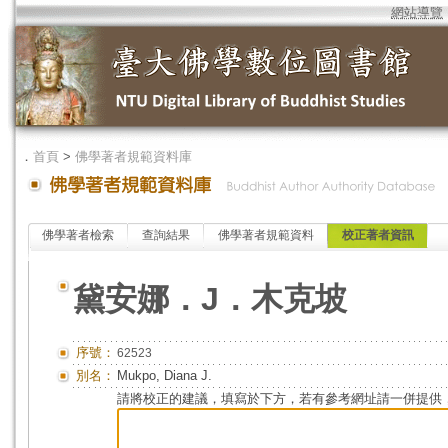
網站導覽
．
首頁
>
佛學著者規範資料庫
佛學著者檢索
查詢結果
佛學著者規範資料
校正著者資訊
黛安娜．J．木克坡
序號：
62523
別名：
Mukpo, Diana J.
請將校正的建議，填寫於下方，若有參考網址請一併提供