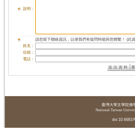
說明：
請您留下聯絡資訊，以便我們有疑問時能與您聯繫！ (此
姓名：
信箱：
電話：
臺灣大學
文學院佛
National Taiwan Universi
doi:10.6681