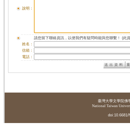
說明：
請您留下聯絡資訊，以便我們有疑問時能與您聯繫！ (此
姓名：
信箱：
電話：
臺灣大學
文學院佛
National Taiwan Universi
doi:10.6681