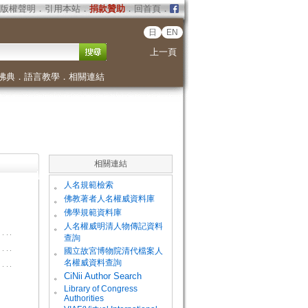
版權聲明
．
引用本站
．
捐款贊助
．
回首頁
．
日
EN
上一頁
佛典
．
語言教學
．
相關連結
相關連結
。
人名規範檢索
。
佛教著者人名權威資料庫
。
佛學規範資料庫
。
人名權威明清人物傳記資料
查詢
。
國立故宮博物院清代檔案人
名權威資料查詢
。
CiNii Author Search
Library of Congress
。
Authorities