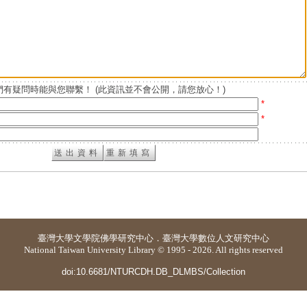
有疑問時能與您聯繫！ (此資訊並不會公開，請您放心！)
*
*
臺灣大學
文學院佛學研究中心
．
臺灣大學數位人文研究中心
National Taiwan University Library © 1995 - 2026. All rights reserved
doi:10.6681/NTURCDH.DB_DLMBS/Collection