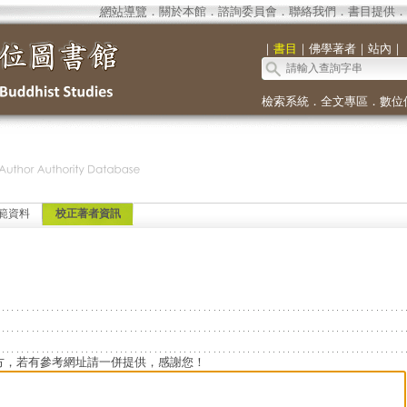
網站導覽
．
關於本館
．
諮詢委員會
．
聯絡我們
．
書目提供
．
｜
書目
｜
佛學著者
｜
站內
｜
檢索系統
．
全文專區
．
數位
範資料
校正著者資訊
方，若有參考網址請一併提供，感謝您！