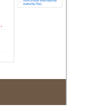
VIAF(Virtual International
。
Authority File)
*