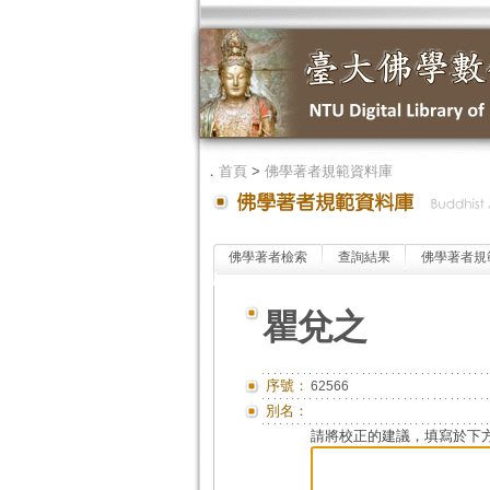
．
首頁
>
佛學著者規範資料庫
佛學著者檢索
查詢結果
佛學著者規
瞿兌之
序號：
62566
別名：
請將校正的建議，填寫於下