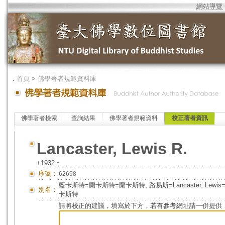
網站導覽
．
首頁
>
佛學著者規範資料庫
佛學著者檢索
查詢結果
佛學著者規範資料
校正著者資訊
Lancaster, Lewis R.
+1932 ~
序號：
62698
藍卡斯特=蘭卡斯特=蘭卡斯特, 路易斯=Lancaster, L
別名：
卡斯特
請將校正的建議，填寫於下方，若有參考網址請一併提供