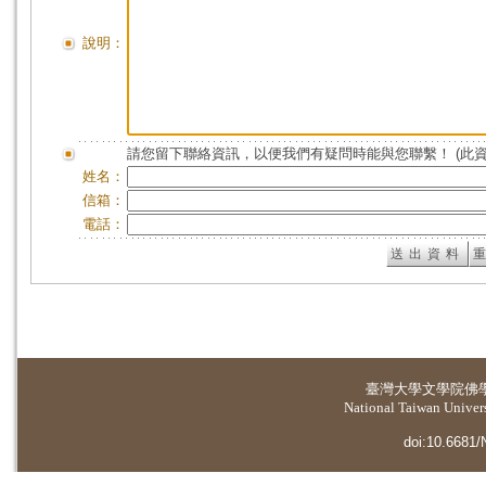
說明：
請您留下聯絡資訊，以便我們有疑問時能與您聯繫！ (此
姓名：
信箱：
電話：
臺灣大學
文學院佛
National Taiwan Universi
doi:10.6681