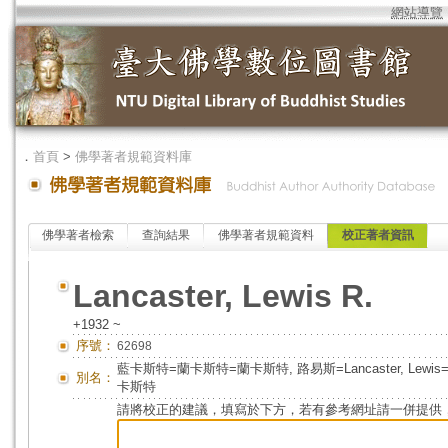
網站導覽
．
首頁
>
佛學著者規範資料庫
佛學著者檢索
查詢結果
佛學著者規範資料
校正著者資訊
Lancaster, Lewis R.
+1932 ~
序號：
62698
藍卡斯特=蘭卡斯特=蘭卡斯特, 路易斯=Lancaster, L
別名：
卡斯特
請將校正的建議，填寫於下方，若有參考網址請一併提供