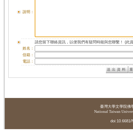
說明：
請您留下聯絡資訊，以便我們有疑問時能與您聯繫！ (此
姓名：
信箱：
電話：
臺灣大學
文學院佛
National Taiwan Universi
doi:10.6681