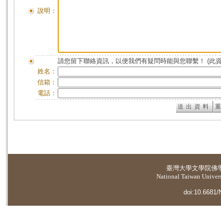
說明：
請您留下聯絡資訊，以便我們有疑問時能與您聯繫！ (此
姓名：
信箱：
電話：
臺灣大學
文學院佛
National Taiwan Universi
doi:10.6681