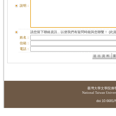
說明：
請您留下聯絡資訊，以便我們有疑問時能與您聯繫！ (此
姓名：
信箱：
電話：
臺灣大學
文學院佛
National Taiwan Universi
doi:10.6681