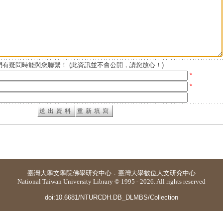
有疑問時能與您聯繫！ (此資訊並不會公開，請您放心！)
*
*
臺灣大學
文學院佛學研究中心
．
臺灣大學數位人文研究中心
National Taiwan University Library © 1995 - 2026. All rights reserved
doi:10.6681/NTURCDH.DB_DLMBS/Collection