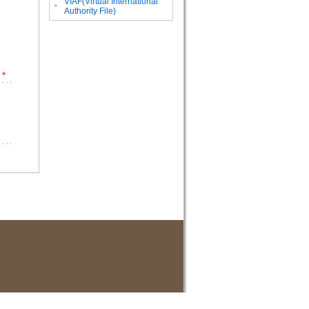
VIAF(Virtual International
。
Authority File)
*