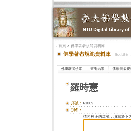
．
首頁
>
佛學著者規範資料庫
佛學著者檢索
查詢結果
佛學著者規
羅時憲
序號：
63069
別名：
請將校正的建議，填寫於下