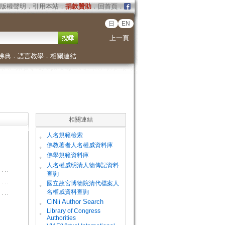
版權聲明
．
引用本站
．
捐款贊助
．
回首頁
．
日
EN
上一頁
佛典
．
語言教學
．
相關連結
相關連結
。
人名規範檢索
。
佛教著者人名權威資料庫
。
佛學規範資料庫
。
人名權威明清人物傳記資料
查詢
。
國立故宮博物院清代檔案人
名權威資料查詢
。
CiNii Author Search
Library of Congress
。
Authorities