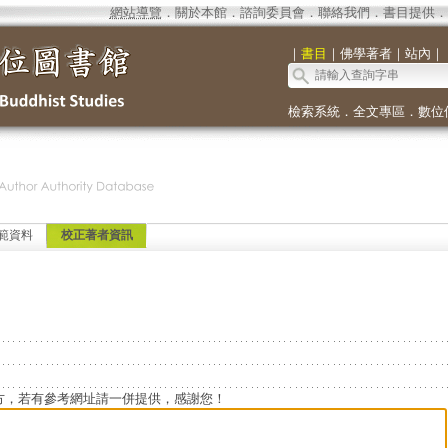
網站導覽
．
關於本館
．
諮詢委員會
．
聯絡我們
．
書目提供
．
｜
書目
｜
佛學著者
｜
站內
｜
檢索系統
．
全文專區
．
數位
範資料
校正著者資訊
方，若有參考網址請一併提供，感謝您！