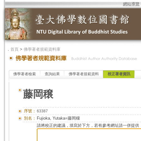
網站導覽
．
首頁
>
佛學著者規範資料庫
佛學著者檢索
查詢結果
佛學著者規範資料
校正著者資訊
藤岡穣
序號：
63387
別名：
Fujioka, Yutaka=藤岡穰
請將校正的建議，填寫於下方，若有參考網址請一併提供