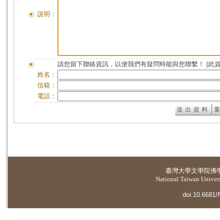
說明：
請您留下聯絡資訊，以便我們有疑問時能與您聯繫！ (此
姓名：
信箱：
電話：
臺灣大學
文學院佛
National Taiwan Universi
doi:10.6681