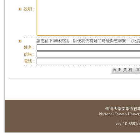
說明：
請您留下聯絡資訊，以便我們有疑問時能與您聯繫！ (此
姓名：
信箱：
電話：
臺灣大學
文學院佛
National Taiwan Universi
doi:10.6681