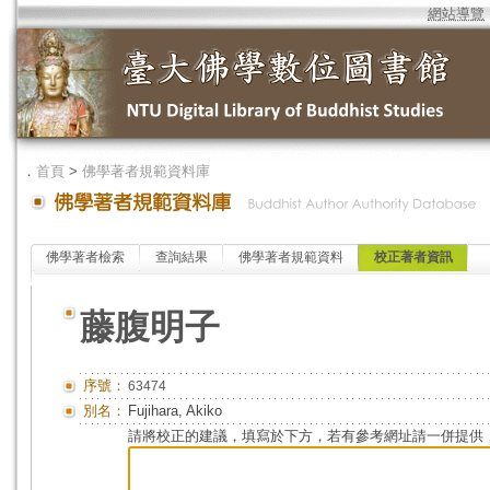
網站導覽
．
首頁
>
佛學著者規範資料庫
佛學著者檢索
查詢結果
佛學著者規範資料
校正著者資訊
藤腹明子
序號：
63474
別名：
Fujihara, Akiko
請將校正的建議，填寫於下方，若有參考網址請一併提供