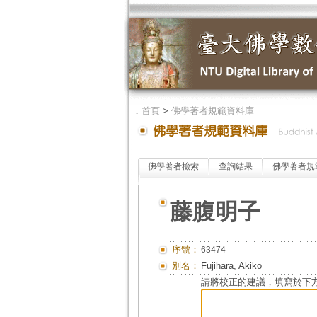
．
首頁
>
佛學著者規範資料庫
佛學著者檢索
查詢結果
佛學著者規
藤腹明子
序號：
63474
別名：
Fujihara, Akiko
請將校正的建議，填寫於下