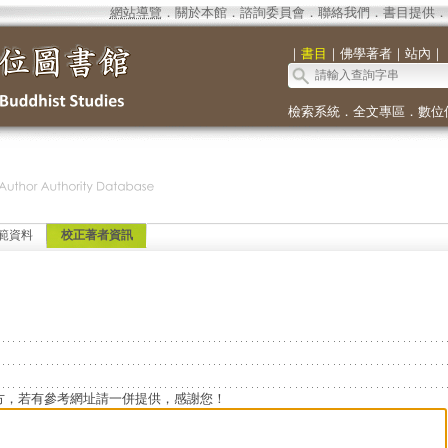
網站導覽
．
關於本館
．
諮詢委員會
．
聯絡我們
．
書目提供
．
｜
書目
｜
佛學著者
｜
站內
｜
檢索系統
．
全文專區
．
數位
範資料
校正著者資訊
方，若有參考網址請一併提供，感謝您！