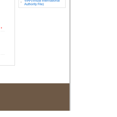
VIAF(Virtual International
。
Authority File)
*