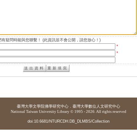
有疑問時能與您聯繫！ (此資訊並不會公開，請您放心！)
*
*
臺灣大學
文學院佛學研究中心
．
臺灣大學數位人文研究中心
National Taiwan University Library © 1995 - 2026. All rights reserved
doi:10.6681/NTURCDH.DB_DLMBS/Collection