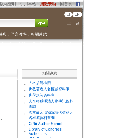
版權聲明
．
引用本站
．
捐款贊助
．
回首頁
．
日
EN
上一頁
佛典
．
語言教學
．
相關連結
相關連結
。
人名規範檢索
。
佛教著者人名權威資料庫
。
佛學規範資料庫
。
人名權威明清人物傳記資料
查詢
。
國立故宮博物院清代檔案人
名權威資料查詢
。
CiNii Author Search
Library of Congress
。
Authorities