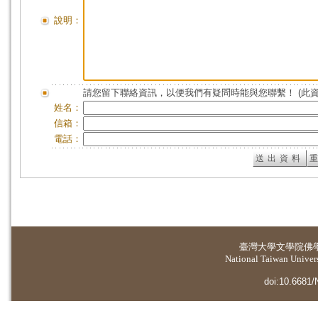
說明：
請您留下聯絡資訊，以便我們有疑問時能與您聯繫！ (此
姓名：
信箱：
電話：
臺灣大學
文學院佛
National Taiwan Universi
doi:10.6681