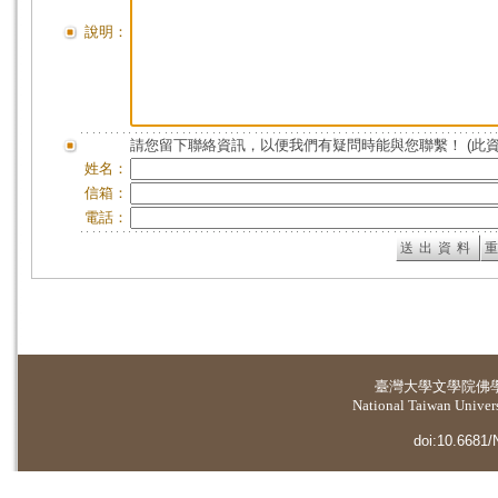
說明：
請您留下聯絡資訊，以便我們有疑問時能與您聯繫！ (此
姓名：
信箱：
電話：
臺灣大學
文學院佛
National Taiwan Universi
doi:10.6681