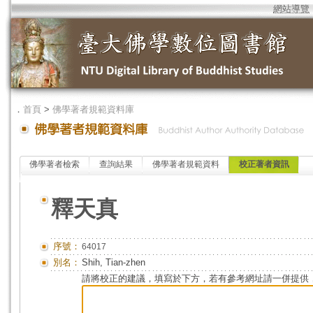
網站導覽
．
首頁
>
佛學著者規範資料庫
佛學著者檢索
查詢結果
佛學著者規範資料
校正著者資訊
釋天真
序號：
64017
別名：
Shih, Tian-zhen
請將校正的建議，填寫於下方，若有參考網址請一併提供