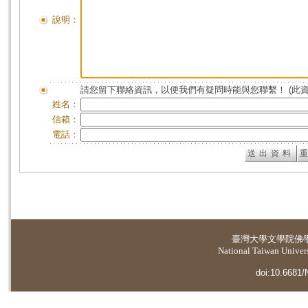
說明：
請您留下聯絡資訊，以便我們有疑問時能與您聯繫！ (此
姓名：
信箱：
電話：
臺灣大學
文學院佛
National Taiwan Universi
doi:10.6681