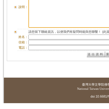
說明：
請您留下聯絡資訊，以便我們有疑問時能與您聯繫！ (此
姓名：
信箱：
電話：
臺灣大學
文學院佛
National Taiwan Universi
doi:10.6681