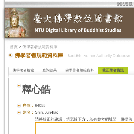
網站導覽
．
首頁
>
佛學著者規範資料庫
佛學著者檢索
查詢結果
佛學著者規範資料
校正著者資訊
釋心皓
序號：
64055
別名：
Shih, Xin-hao
請將校正的建議，填寫於下方，若有參考網址請一併提供