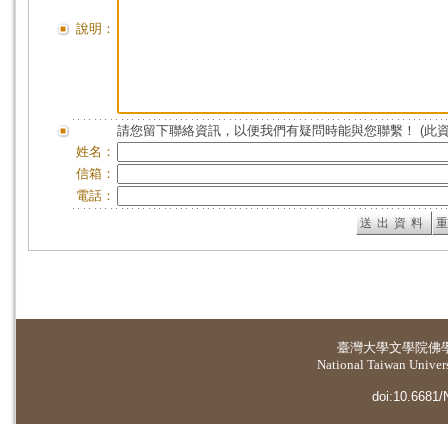
說明：
請您留下聯絡資訊，以便我們有疑問時能與您聯繫！ (此
姓名：
信箱：
電話：
臺灣大學
文學院佛
National Taiwan Universi
doi:10.6681