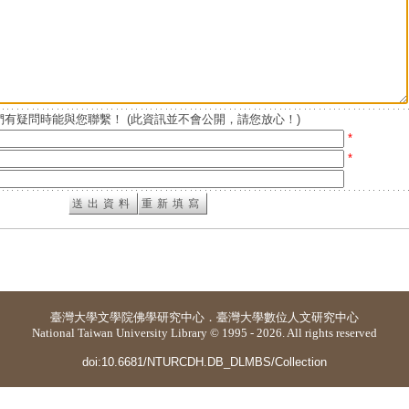
有疑問時能與您聯繫！ (此資訊並不會公開，請您放心！)
*
*
臺灣大學
文學院佛學研究中心
．
臺灣大學數位人文研究中心
National Taiwan University Library © 1995 - 2026. All rights reserved
doi:10.6681/NTURCDH.DB_DLMBS/Collection