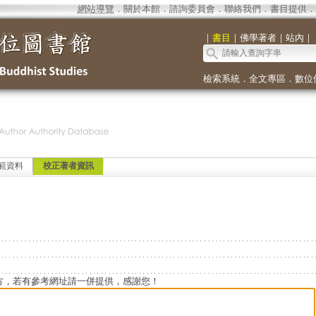
網站導覽
．
關於本館
．
諮詢委員會
．
聯絡我們
．
書目提供
．
｜
書目
｜
佛學著者
｜
站內
｜
檢索系統
．
全文專區
．
數位
範資料
校正著者資訊
方，若有參考網址請一併提供，感謝您！