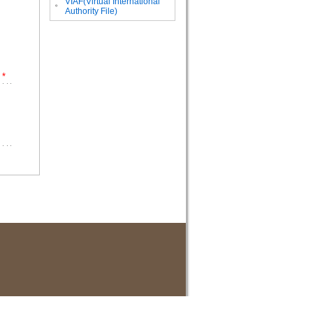
VIAF(Virtual International
。
Authority File)
*