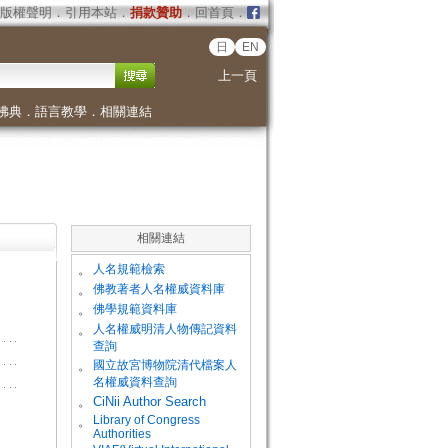
版權聲明
．
引用本站
．
捐款贊助
．
回首頁
．
日
EN
上一頁
佛典
．
語言教學
．
相關連結
相關連結
。
人名規範檢索
。
佛教著者人名權威資料庫
。
佛學規範資料庫
。
人名權威明清人物傳記資料
查詢
。
國立故宮博物院清代檔案人
名權威資料查詢
。
CiNii Author Search
Library of Congress
。
Authorities