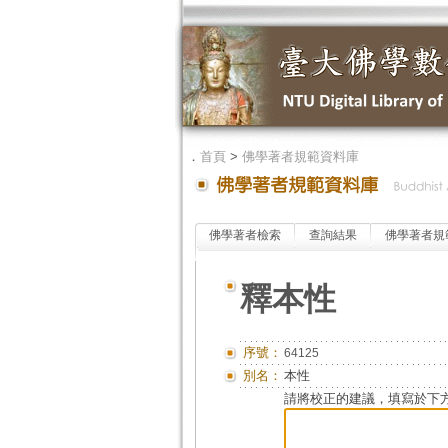
．
首頁
>
佛學著者規範資料庫
佛學著者檢索
查詢結果
佛學著者規
釋本性
序號：
64125
別名：
本性
請將校正的建議，填寫於下